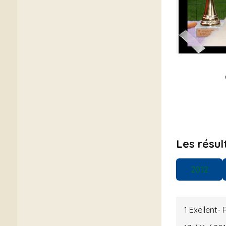
Les résu
2012
1 Exellent