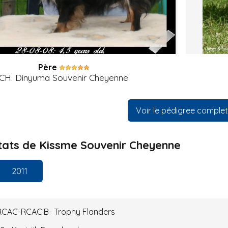
Père
CH. Dinyuma Souvenir Cheyenne
Voir le pédigree complet
ltats de Kissme Souvenir Cheyenne
2011
- RCAC-RCACIB- Trophy Flanders