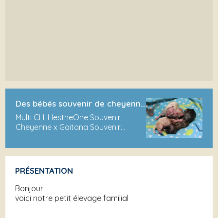
Des bébés souvenir de cheyenne
sont nés a la maison
Multi CH. HestheOne Souvenir
Cheyenne x Gaitana Souvenir
Cheyenne ont le plaisir de vous
annoncer leurs naissance de 2
petits mecs et une fille le 29-12-14
Les deux petits mecs sont blanc-
PRÉSENTATION
crème et disponnib...
Bonjour
voici notre petit élevage familial